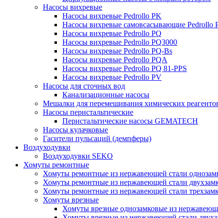
Насосы вихревые
Насосы вихревые Pedrollo PK
Насосы вихревые самовсасывающие Pedrollo
Насосы вихревые Pedrollo PQ
Насосы вихревые Pedrollo PQ3000
Насосы вихревые Pedrollo PQ-Bs
Насосы вихревые Pedrollo PQA
Насосы вихревые Pedrollo PQ 81-PPS
Насосы вихревые Pedrollo PV
Насосы для сточных вод
Канализационные насосы
Мешалки для перемешивания химических реагенто
Насосы перистальтические
Перистальтические насосы GEMATECH
Насосы кулачковые
Гасители пульсаций (демпферы)
Воздуходувки
Воздуходувки SEKO
Хомуты ремонтные
Хомуты ремонтные из нержавеющей стали однозам
Хомуты ремонтные из нержавеющей стали двухзам
Хомуты ремонтные из нержавеющей стали трехзам
Хомуты врезные
Хомуты врезные однозамковые из нержавеющ
Хомуты врезные из нержавеющей стали двухз