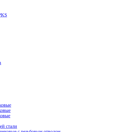
 PKS
в
ковые
ковые
ковые
ей стали
амковые с резьбовым отводом