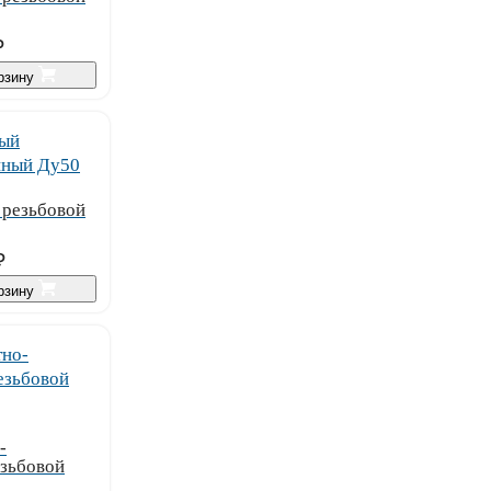
₽
орзину
 резьбовой
₽
орзину
-
езьбовой