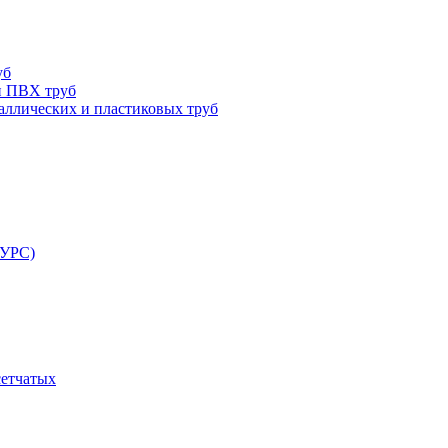
уб
и ПВХ труб
ллических и пластиковых труб
РУРС)
сетчатых