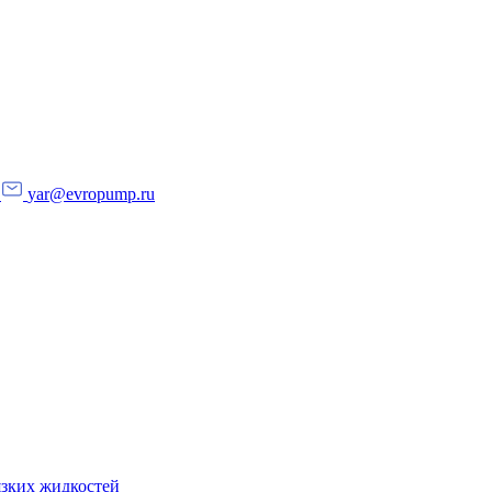
yar@evropump.ru
язких жидкостей