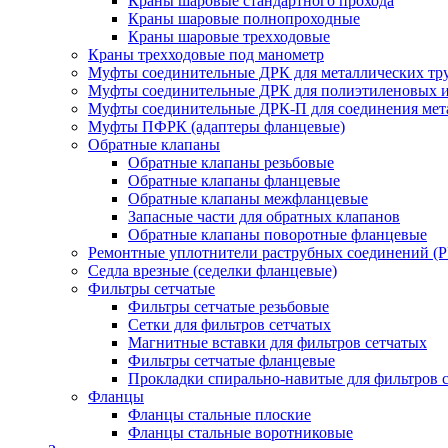
Краны шаровые стандартного прохода
Краны шаровые полнопроходные
Краны шаровые трехходовые
Краны трехходовые под манометр
Муфты соединительные ДРК для металлических тр
Муфты соединительные ДРК для полиэтиленовых 
Муфты соединительные ДРК-П для соединения мета
Муфты ПФРК (адаптеры фланцевые)
Обратные клапаны
Обратные клапаны резьбовые
Обратные клапаны фланцевые
Обратные клапаны межфланцевые
Запасные части для обратных клапанов
Обратные клапаны поворотные фланцевые
Ремонтные уплотнители раструбных соединений (
Седла врезные (седелки фланцевые)
Фильтры сетчатые
Фильтры сетчатые резьбовые
Сетки для фильтров сетчатых
Магнитные вставки для фильтров сетчатых
Фильтры сетчатые фланцевые
Прокладки спирально-навитые для фильтров 
Фланцы
Фланцы стальные плоские
Фланцы стальные воротниковые