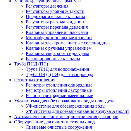
Запорно-регулирующая арматура
Регуляторы давления
Регуляторы уровня жидкости
Предохранительные клапаны
Регуляторы расхода жидкости
Регуляторы перепада давления
Клапаны управления насосами
Многофункциональные клапаны
Клапаны электромагнитные соленоидные
Клапаны с ручным управлением
Клапаны защиты от гидроудара
Балансировочные клапаны
Труба ПНД (ПЭ)
Труба ПНД для водоснабжения
Труба ПНД (ПЭ) для газопровода
Регистры отопления
Регистры отопления однорядные
Регистры отопления двухрядные
Регистр трехрядные змеевиковые
УФ-системы для обеззараживания воды и воздуха
УФ-системы для обеззараживания воды
УФ-системы для обеззараживания воздуха Аэролит
Автоматические системы приготовления растворов
Оборудование для очистки сточных вод
Ливневые очистные сооружения