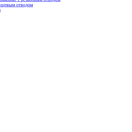
анцевым отводом
б