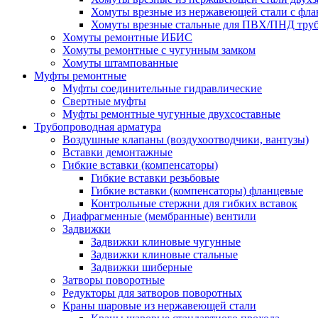
Хомуты врезные из нержавеющей стали с фл
Хомуты врезные стальные для ПВХ/ПНД тру
Хомуты ремонтные ИБИС
Хомуты ремонтные с чугунным замком
Хомуты штампованные
Муфты ремонтные
Муфты соединительные гидравлические
Свертные муфты
Муфты ремонтные чугунные двухсоставные
Трубопроводная арматура
Воздушные клапаны (воздухоотводчики, вантузы)
Вставки демонтажные
Гибкие вставки (компенсаторы)
Гибкие вставки резьбовые
Гибкие вставки (компенсаторы) фланцевые
Контрольные стержни для гибких вставок
Диафрагменные (мембранные) вентили
Задвижки
Задвижки клиновые чугунные
Задвижки клиновые стальные
Задвижки шиберные
Затворы поворотные
Редукторы для затворов поворотных
Краны шаровые из нержавеющей стали