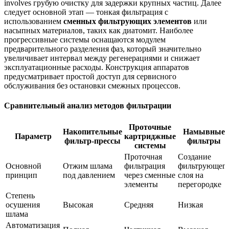
involves грубую очистку для задержки крупных частиц. Далее
следует основной этап — тонкая фильтрация с
использованием
сменных фильтрующих элементов
или
насыпных материалов, таких как диатомит. Наиболее
прогрессивные системы оснащаются модулем
предварительного разделения фаз, который значительно
увеличивает интервал между регенерациями и снижает
эксплуатационные расходы. Конструкция аппаратов
предусматривает простой доступ для сервисного
обслуживания без остановки смежных процессов.
Сравнительный анализ методов фильтрации
Проточные
Накопительные
Намывные
Параметр
картриджные
фильтр-прессы
фильтры
системы
Проточная
Создание
Основной
Отжим шлама
фильтрация
фильтрующег
принцип
под давлением
через сменные
слоя на
элементы
перегородке
Степень
осушения
Высокая
Средняя
Низкая
шлама
Автоматизация