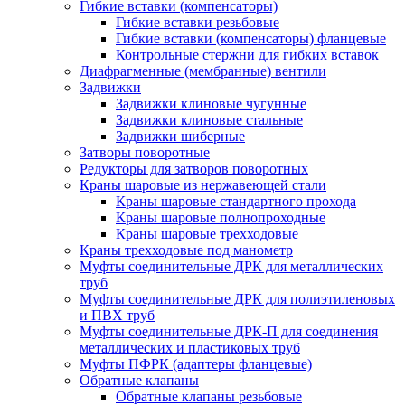
Гибкие вставки (компенсаторы)
Гибкие вставки резьбовые
Гибкие вставки (компенсаторы) фланцевые
Контрольные стержни для гибких вставок
Диафрагменные (мембранные) вентили
Задвижки
Задвижки клиновые чугунные
Задвижки клиновые стальные
Задвижки шиберные
Затворы поворотные
Редукторы для затворов поворотных
Краны шаровые из нержавеющей стали
Краны шаровые стандартного прохода
Краны шаровые полнопроходные
Краны шаровые трехходовые
Краны трехходовые под манометр
Муфты соединительные ДРК для металлических
труб
Муфты соединительные ДРК для полиэтиленовых
и ПВХ труб
Муфты соединительные ДРК-П для соединения
металлических и пластиковых труб
Муфты ПФРК (адаптеры фланцевые)
Обратные клапаны
Обратные клапаны резьбовые