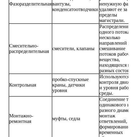
Фазоразделительная
вантузы,
ненужную фазу и
конденсатоотводчики
удаляют ее за
пределы
магистрали.
Распределение
одного потока на
несколько
направлений или
Смесительно-
смесители, клапаны
смешивание
распределительная
потоков рабочего
вещества,
находящихся в
разных состояния
Используются дл
пробко-спускные
контроля движен
Контрольная
краны, датчики
и уровня рабочей
уровня
среды.
Соединение труб
одинакового и
разного диаметра
Монтажно-
монтаж
муфты, седла
ремонтная
ответвлений,
формирование
временных