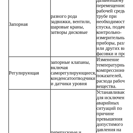
дальнейшему
перемещению
рабочей среды по
разного рода
трубе при
задвижки, вентили,
необходимости ее
Запорная
шаровые краны,
спуска, подачи в
затворы дисковые
контрольно-
измерительные
приборы, разлива
или других видов
фасовки и прочег
Изменение
запорные клапаны,
температурных и
включая
компрессионных
Регулирующая
саморегулирующиеся,
показателей,
конденсатоотводчики
расхода рабочего
и датчики уровня
вещества.
Устанавливаются
для исключения
аварийных
ситуаций по
причине
превышения
допустимого
давления на
перепускные и