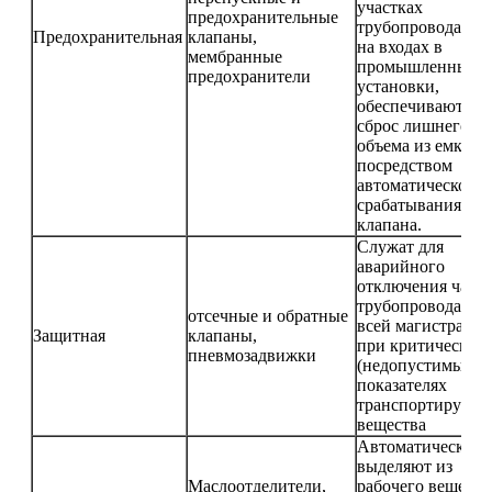
участках
предохранительные
трубопровода ил
Предохранительная
клапаны,
на входах в
мембранные
промышленные
предохранители
установки,
обеспечивают
сброс лишнего
объема из емкост
посредством
автоматического
срабатывания
клапана.
Служат для
аварийного
отключения част
трубопровода ил
отсечные и обратные
всей магистрали
Защитная
клапаны,
при критических
пневмозадвижки
(недопустимых)
показателях
транспортируемо
вещества
Автоматически
выделяют из
Маслоотделители,
рабочего веществ