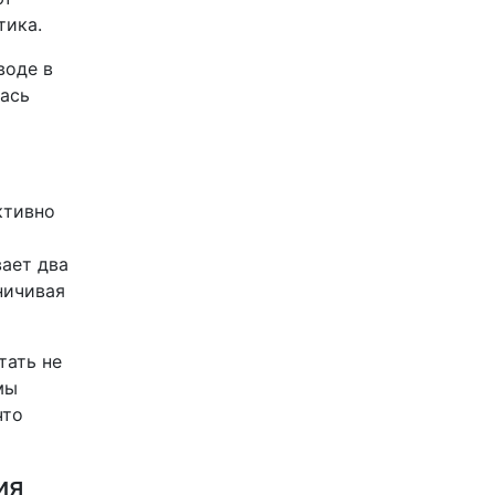
тика.
воде в
лась
ктивно
ает два
ничивая
тать не
мы
что
ия