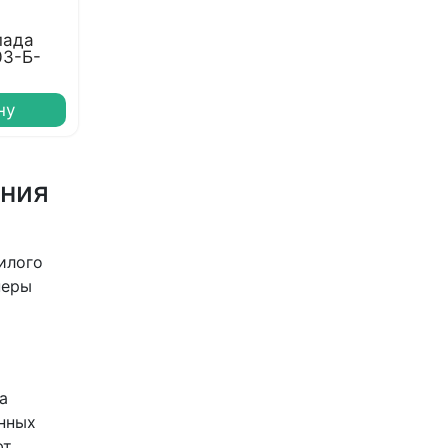
пада
03-Б-
ну
ения
илого
неры
а
енных
ют