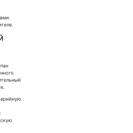
и
ами.
теле.
й
апан
енного
ительный
е.
аварийную
х
йскую