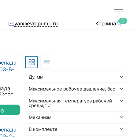
0
yar@evropump.ru
Корзина
Ду, мм
пада
Максимальное рабочее давление, бар
03-Б-
Максимальная температура рабочей
среды, °C
ну
Механизм
В комплекте