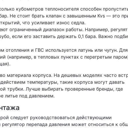
колько кубометров теплоносителя способен пропустит
бар. Не стоит брать клапан с завышенным Kvs — это пр
ткрытий, что усиливает износ седла.
т ограниченный диапазон работы. Например, регулят
рубо, если его заставить держать 0,1 бара. Важно подб
м отопления и ГВС используется латунь или чугун. Для
ий (например, в тепловых пунктах с перегретым паром
щая).
во материала корпуса. На дешевых моделях часто вст
здействием температуры, такие корпуса могут давать
ой трубки. Лучше выбирать проверенные бренды, где
е литье под давлением.
онтажа
урой следует руководствоваться действующими
 регулятор перепада давления может относиться к об