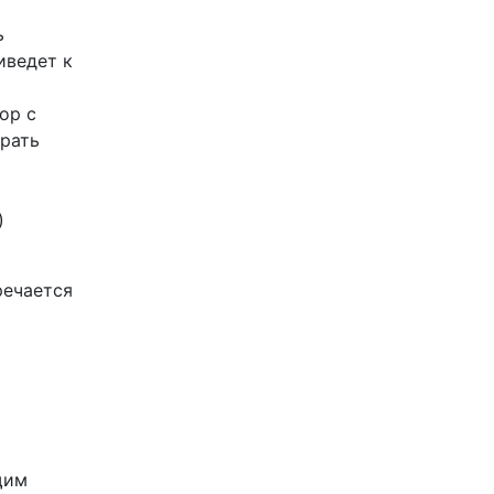
ь
иведет к
ор с
ирать
)
речается
щим