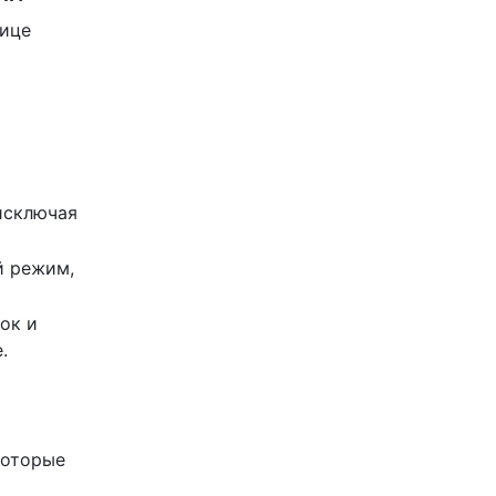
лице
исключая
й режим,
ок и
.
которые