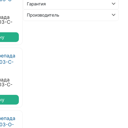
Гарантия
Производитель
пада
03-С-
ну
пада
03-С-
ну