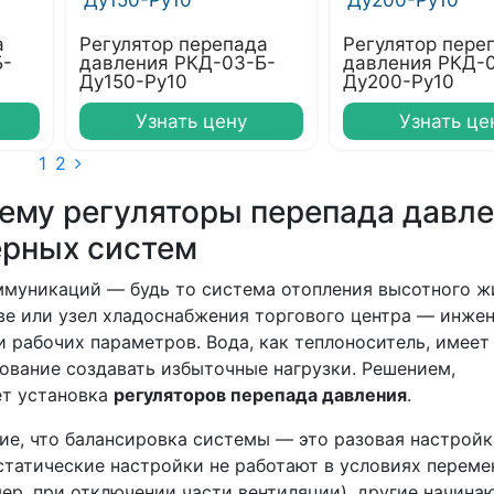
а
Регулятор перепада
Регулятор пере
Б-
давления РКД-03-Б-
давления РКД-
Ду150-Ру10
Ду200-Ру10
Узнать цену
Узнать це
1
2
чему регуляторы перепада давл
ерных систем
муникаций — будь то система отопления высотного ж
ве или узел хладоснабжения торгового центра — инже
 рабочих параметров. Вода, как теплоноситель, имеет
дование создавать избыточные нагрузки. Решением,
ет установка
регуляторов перепада давления
.
ие, что балансировка системы — это разовая настройк
статические настройки не работают в условиях перем
ер, при отключении части вентиляции), другие начина