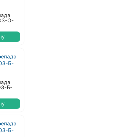
пада
03-О-
ну
пада
03-Б-
ну