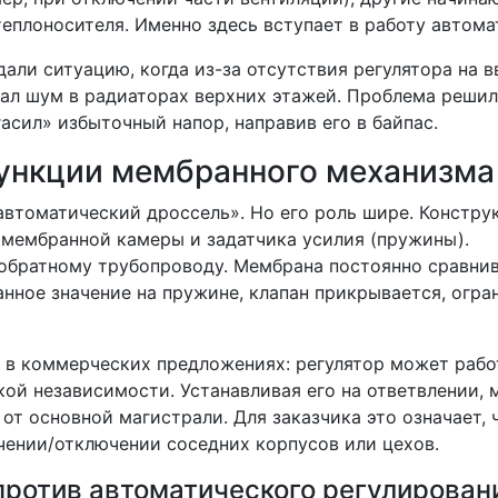
еплоносителя. Именно здесь вступает в работу автома
ли ситуацию, когда из-за отсутствия регулятора на в
кал шум в радиаторах верхних этажей. Проблема реши
асил» избыточный напор, направив его в байпас.
ункции мембранного механизма
втоматический дроссель». Но его роль шире. Констру
 мембранной камеры и задатчика усилия (пружины).
обратному трубопроводу. Мембрана постоянно сравнив
анное значение на пружине, клапан прикрывается, огра
 в коммерческих предложениях: регулятор может рабо
ской независимости. Устанавливая его на ответвлении, 
т основной магистрали. Для заказчика это означает, 
чении/отключении соседних корпусов или цехов.
против автоматического регулирован