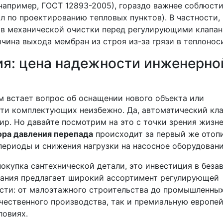
например, ГОСТ 12893-2005), гораздо важнее соблюст
л по проектированию тепловых пунктов). В частности,
ов механической очистки перед регулирующими клапан
ина выхода мембран из строя из-за грязи в теплоноси
ия: цена надежности инженерно
м встает вопрос об оснащении нового объекта или
ти комплектующих неизбежно. Да, автоматический кл
ир. Но давайте посмотрим на это с точки зрения жизн
ора давления перепада
происходит за первый же отоп
 периоды и снижения нагрузки на насосное оборудовани
окупка сантехнической детали, это инвестиция в без
пания предлагает широкий ассортимент регулирующей
сти: от малоэтажного строительства до промышленны
течественного производства, так и премиальную европе
ловиях.