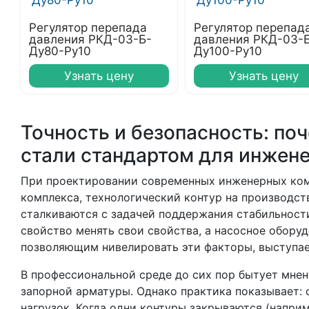
Регулятор перепада
Регулятор перепад
давления РКД-03-Б-
давления РКД-03-
Ду80-Ру10
Ду100-Ру10
Узнать цену
Узнать цену
Точность и безопасность: по
стали стандартом для инжен
При проектировании современных инженерных ком
комплекса, технологический контур на производст
сталкиваются с задачей поддержания стабильности
свойство менять свои свойства, а насосное обору
позволяющим нивелировать эти факторы, выступа
В профессиональной среде до сих пор бытует мнен
запорной арматуры. Однако практика показывает: 
нагрузок. Когда одни контуры закрываются (наприм