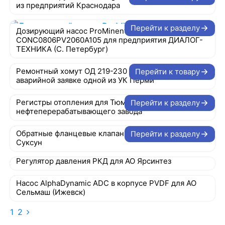
из предприятий Краснодара
Перейти к разделу
Дозирующий насос ProMinent Concept
CONC0806PV2060A105 для предприятия ДИАЛОГ-
ТЕХНИКА (C. Петербург)
Ремонтный хомут ОД 219-230 L200 мм по
Перейти к товару
аварийной заявке одной из УК Перми
Регистры отопления для Тюменского
Перейти к разделу
нефтеперерабатывающего завода
Обратные фланцевые клапаны для УК из города
Перейти к разделу
Суксун
Регулятор давления РКД для АО Ярсинтез
Насос AlphaDynamic ADC в корпусе PVDF для АО
Сельмаш (Ижевск)
1
2