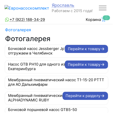
Ярославль
Работаем с 2015 года!
0
+7 (922) 188-34-29
Корзина
Фотогалерея
Фотогалерея
Бочковой насос Jessberger Jp140 PP1000
Перейти к товару
отгружаем в Челябинск
Насос GTB PH10 для одного из заводов
Перейти к товару
Екатеринбурга
Мембранный пневматический насос T1-15-20 PTTT
для АО Дальхимфарм
Мембранный пневматический насос
Перейти к разделу
ALPHADYNAMIC RUBY
Бочковой поршневой насос GTB5-50