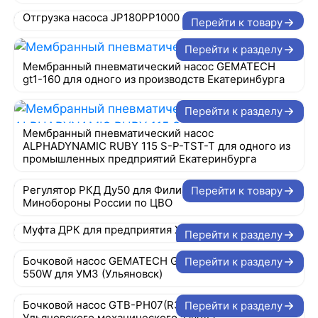
Отгрузка насоса JP180PP1000
Перейти к товару
Перейти к разделу
Мембранный пневматический насос GEMATECH
gt1-160 для одного из производств Екатеринбурга
Перейти к разделу
Мембранный пневматический насос
ALPHADYNAMIC RUBY 115 S-P-TST-T для одного из
промышленных предприятий Екатеринбурга
Регулятор РКД Ду50 для Филиала ЦЖКУ
Перейти к товару
Минобороны России по ЦВО
Муфта ДРК для предприятия Химремонт
Перейти к разделу
Бочковой насос GEMATECH GTB-PH07(R3)-E3
Перейти к разделу
550W для УМЗ (Ульяновск)
Бочковой насос GTB-PH07(R3)-E3 550W для
Перейти к разделу
Ульяновского механического завода