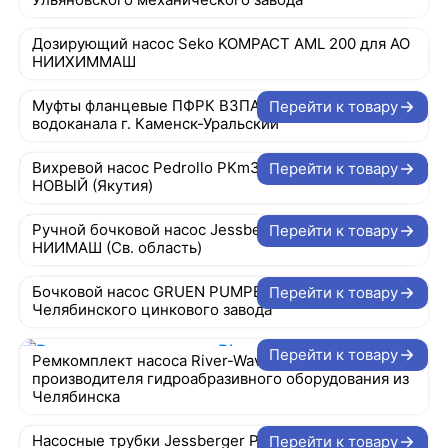
Дозирующий насос Seko KOMPACT AML 200 для АО
НИИХИММАШ
Муфты фланцевые ПФРК ВЗПА ДУ=700 для
Перейти к товару
водоканала г. Каменск-Уральский
Вихревой насос Pedrollo PKm300 для АО СОВХОЗ
Перейти к товару
НОВЫЙ (Якутия)
Ручной бочковой насос Jessberger Jp03 для АО
Перейти к товару
НИИМАШ (Св. область)
Бочковой насос GRUEN PUMPEN WS1-1000 для
Перейти к товару
Челябинского цинкового завода
Перейти к товару
Ремкомплект насоса River-Wave RV25ASTT для
производителя гидроабразивного оборудования из
Челябинска
Насосные трубки Jessberger PP1200 мм для одного
Перейти к товару