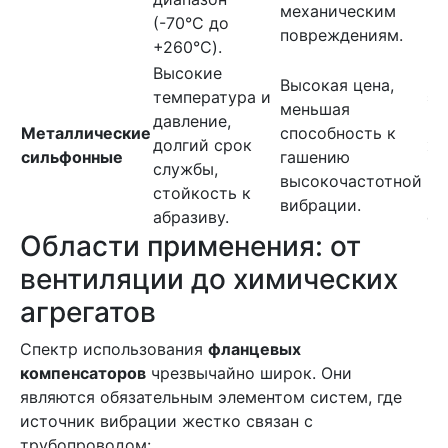
механическим
(-70°C до
ки
повреждениям.
+260°C).
ра
Высокие
Пр
Высокая цена,
температура и
эн
меньшая
давление,
го
Металлические
способность к
долгий срок
хи
сильфонные
гашению
службы,
пр
высокочастотной
стойкость к
на
вибрации.
абразиву.
ср
Области применения: от
вентиляции до химических
агрегатов
Спектр использования
фланцевых
компенсаторов
чрезвычайно широк. Они
являются обязательным элементом систем, где
источник вибрации жестко связан с
трубопроводом: