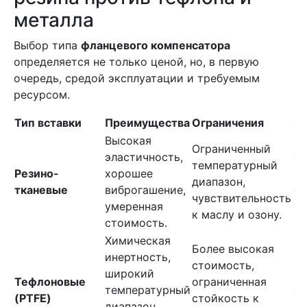
металла
Выбор типа
фланцевого компенсатора
определяется не только ценой, но, в первую
очередь, средой эксплуатации и требуемым
ресурсом.
Тип вставки
Преимущества
Ограничения
Эк
Высокая
Ид
Ограниченный
эластичность,
си
температурный
Резино-
хорошее
во
диапазон,
тканевые
виброгашение,
от
чувствительность
умеренная
те
к маслу и озону.
стоимость.
+1
Химическая
Ед
Более высокая
инертность,
ва
стоимость,
широкий
вы
Тефлоновые
ограниченная
температурный
ср
(PTFE)
стойкость к
диапазон
ко