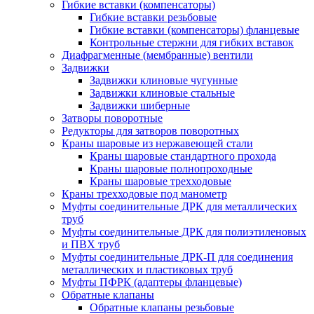
Гибкие вставки (компенсаторы)
Гибкие вставки резьбовые
Гибкие вставки (компенсаторы) фланцевые
Контрольные стержни для гибких вставок
Диафрагменные (мембранные) вентили
Задвижки
Задвижки клиновые чугунные
Задвижки клиновые стальные
Задвижки шиберные
Затворы поворотные
Редукторы для затворов поворотных
Краны шаровые из нержавеющей стали
Краны шаровые стандартного прохода
Краны шаровые полнопроходные
Краны шаровые трехходовые
Краны трехходовые под манометр
Муфты соединительные ДРК для металлических
труб
Муфты соединительные ДРК для полиэтиленовых
и ПВХ труб
Муфты соединительные ДРК-П для соединения
металлических и пластиковых труб
Муфты ПФРК (адаптеры фланцевые)
Обратные клапаны
Обратные клапаны резьбовые