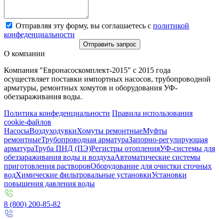
Отправляя эту форму, вы соглашаетесь с
политикой
конфеденциальности
Отправить запрос
О компании
Компания "Евронасоскомплект-2015" с 2015 года
осуществляет поставки импортных насосов, трубопроводной
арматуры, ремонтных хомутов и оборудования УФ-
обеззараживания воды.
Политика конфеденциальности
Правила использования
cookie-файлов
Насосы
Воздуходувки
Хомуты ремонтные
Муфты
ремонтные
Трубопроводная арматура
Запорно-регулирующая
арматура
Труба ПНД (ПЭ)
Регистры отопления
УФ-системы для
обеззараживания воды и воздуха
Автоматические системы
приготовления растворов
Оборудование для очистки сточных
вод
Химические фильтровальные установки
Установки
повышения давления воды
8 (800) 200-85-82