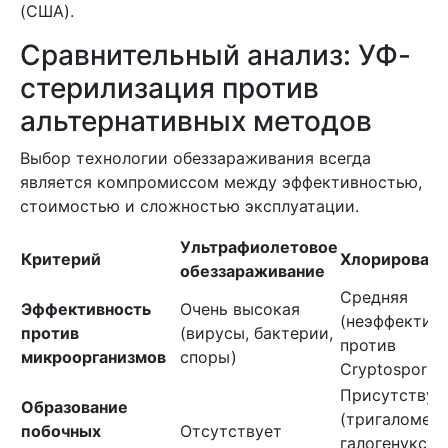
(США).
Сравнительный анализ: УФ-
стерилизация против
альтернативных методов
Выбор технологии обеззараживания всегда
является компромиссом между эффективностью,
стоимостью и сложностью эксплуатации.
Ультрафиолетовое
Критерий
Хлорирован
обеззараживание
Средняя
Эффективность
Очень высокая
(неэффектив
против
(вирусы, бактерии,
против
микроорганизмов
споры)
Cryptosporid
Присутствую
Образование
(тригаломета
побочных
Отсутствует
галогенуксус