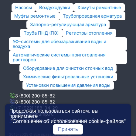
Насосы
Воздуходувки
Хомуты ремонтные
Муфты ремонтные
Трубопроводная арматура
Запорно-регулирующая арматура
Труба ПНД (ПЭ)
Регистры отопления
УФ-системы для обеззараживания воды и
воздуха
Автоматические системы приготовления
растворов
Оборудование для очистки сточных вод
Химические фильтровальные установки
Установки повышения давления воды
8 (800) 200-85-82
8 (800) 200-85-82
+7 (922) 188-34-29
Продолжая пользоваться сайтом, вы
yar@evropump.ru
принимаете
г. Ярославль, ​ул. Осташинская, д. 10
"Соглашение об использовании cookie-файлов"
Принять
2015-2025 © Все права защищены.