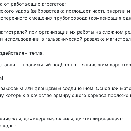
а от работающих агрегатов;
ского удара (вибровставка поглощает часть энергии и
поперечного смещения трубопровода (компенсация одн
агистралей при организации их работы на сложном ре
 использовании в гальванической развязке магистрал
здействием тепла.
ставки — правильный подбор по техническим характер
ды
резьбовым или фланцевым соединением. Основной мат
жду которых в качестве армирующего каркаса проложен
хническая, деминерализованная, дистиллированная);
е воды;