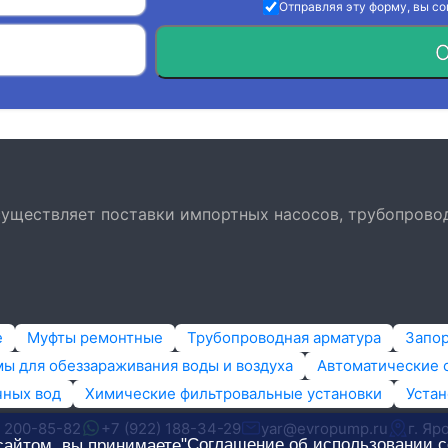
Отправляя эту форму, вы с
О
осуществляет поставки импортных насосов, трубопрово
е
Муфты ремонтные
Трубопроводная арматура
Запо
ы для обеззараживания воды и воздуха
Автоматические 
чных вод
Химические фильтровальные установки
Устан
) 200-85-82
+7 (922) 188-34-29
yar@evropump.ru
г. Яр
"Соглашение об использовании c
сайтом, вы принимаете