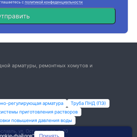
оглашаетесь с
политикой конфеденциальности
тправить
дной арматуры, ремонтных хомутов и
рно-регулирующая арматура
Труба ПНД (ПЭ)
системы приготовления растворов
овки повышения давления воды
ославль, ​ул. Осташинская, д. 10
ookie-файлов"
Принять