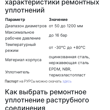
характеристики ремонтных
уплотнений
Параметр
Значение
Диапазон диаметров
от 50 до 1200 мм
Максимальное
до 16 бар
рабочее давление
Температурный
от -30°C до +80°C
режим
оцинкованная сталь,
Материал корпуса
нержавеющая сталь
EPDM, NBR,
Уплотнитель
термоэластопласт
Паспорт
на РУРСы можно скачать
здесь
Как выбрать ремонтное
уплотнение раструбного
соединения