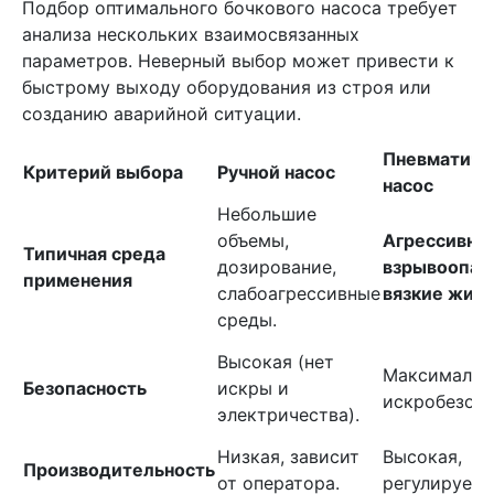
Подбор оптимального бочкового насоса требует
анализа нескольких взаимосвязанных
параметров. Неверный выбор может привести к
быстрому выходу оборудования из строя или
созданию аварийной ситуации.
Пневматиче
Критерий выбора
Ручной насос
насос
Небольшие
объемы,
Агрессивны
Типичная среда
дозирование,
взрывоопас
применения
слабоагрессивные
вязкие жид
среды.
Высокая (нет
Максимальн
Безопасность
искры и
искробезопа
электричества).
Низкая, зависит
Высокая,
Производительность
от оператора.
регулируема