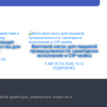
ринцип
Винтовой насос для пищевой
ства для
промышленности: санитарное
исполнение и CIP-мойка
9:35
5 АВГУСТА 2026, 13:12
ПОДРОБНЕЕ
дной арматуры, ремонтных хомутов и