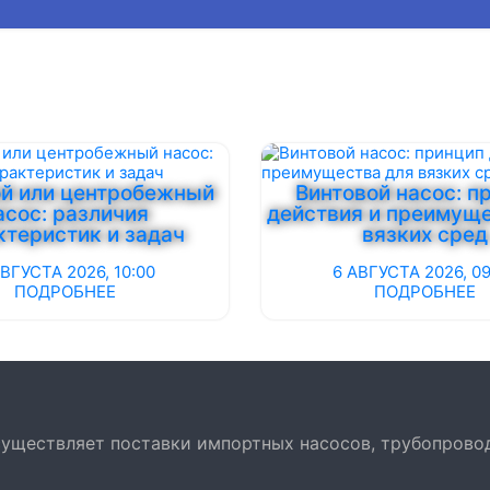
й или центробежный
Винтовой насос: п
асос: различия
действия и преимуще
ктеристик и задач
вязких сред
АВГУСТА 2026, 10:00
6 АВГУСТА 2026, 0
ПОДРОБНЕЕ
ПОДРОБНЕЕ
осуществляет поставки импортных насосов, трубопрово