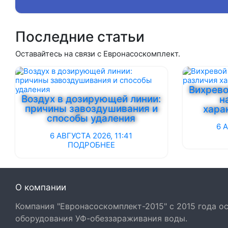
Последние статьи
Оставайтесь на связи с Евронасоскомплект.
Вихрево
Воздух в дозирующей линии:
н
причины завоздушивания и
хара
способы удаления
6 
6 АВГУСТА 2026, 11:41
ПОДРОБНЕЕ
О компании
Компания "Евронасоскомплект-2015" с 2015 года 
оборудования УФ-обеззараживания воды.