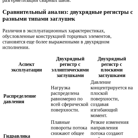
разгерметизации сварных швов.
Сравнительный анализ: двухрядные регистры с
разными типами заглушек
Различия в эксплуатационных характеристиках,
обусловленные конструкцией торцевых элементов,
становятся еще более выраженными в двухрядном
исполнении.
Двухрядный
Двухрядный
Аспект
регистр с
регистр с
эксплуатации
эллиптическими
плоскими
заглушками
заглушками
Давление
Нагрузка
концентрируется на
распределена
плоской
Распределение
равномерно по
поверхности,
давления
всей сферической
создавая
поверхности.
изгибающий
момент.
Плавные
Резкие изменения
повороты потока
направления
снижают общее
потока создают
Гидравлика