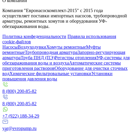
О компании
Компания "Евронасоскомплект-2015" с 2015 года
осуществляет поставки импортных насосов, трубопроводной
арматуры, ремонтных хомутов и оборудования УФ-
обеззараживания воды.
Политика конфеденциальности
Правила использования
cookie-файлов
Насосы
Воздуходувки
Хомуты ремонтные
Муфты
ремонтные
Трубопроводная арматура
Запорно-регулирующая
арматура
Труба ПНД (ПЭ)
Регистры отопления
УФ-системы для
обеззараживания воды и воздуха
Автоматические системы
приготовления растворов
Оборудование для очистки сточных
вод
Химические фильтровальные установки
Установки
повышения давления воды
8 (800) 200-85-82
8 (800) 200-85-82
+7 (922) 188-34-29
yar@evropump.ru