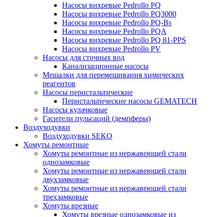
Насосы вихревые Pedrollo PQ
Насосы вихревые Pedrollo PQ3000
Насосы вихревые Pedrollo PQ-Bs
Насосы вихревые Pedrollo PQA
Насосы вихревые Pedrollo PQ 81-PPS
Насосы вихревые Pedrollo PV
Насосы для сточных вод
Канализационные насосы
Мешалки для перемешивания химических
реагентов
Насосы перистальтические
Перистальтические насосы GEMATECH
Насосы кулачковые
Гасители пульсаций (демпферы)
Воздуходувки
Воздуходувки SEKO
Хомуты ремонтные
Хомуты ремонтные из нержавеющей стали
однозамковые
Хомуты ремонтные из нержавеющей стали
двухзамковые
Хомуты ремонтные из нержавеющей стали
трехзамковые
Хомуты врезные
Хомуты врезные однозамковые из