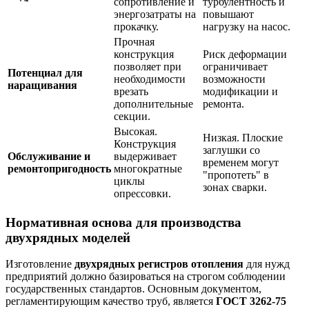
сопротивление и
турбулентность и
энергозатраты на
повышают
прокачку.
нагрузку на насос.
Прочная
конструкция
Риск деформации
позволяет при
ограничивает
Потенциал для
необходимости
возможности
наращивания
врезать
модификации и
дополнительные
ремонта.
секции.
Высокая.
Низкая. Плоские
Конструкция
заглушки со
Обслуживание и
выдерживает
временем могут
ремонтопригодность
многократные
"пропотеть" в
циклы
зонах сварки.
опрессовки.
Нормативная основа для производства
двухрядных моделей
Изготовление
двухрядных регистров отопления
для нужд
предприятий должно базироваться на строгом соблюдении
государственных стандартов. Основным документом,
регламентирующим качество труб, является
ГОСТ 3262-75