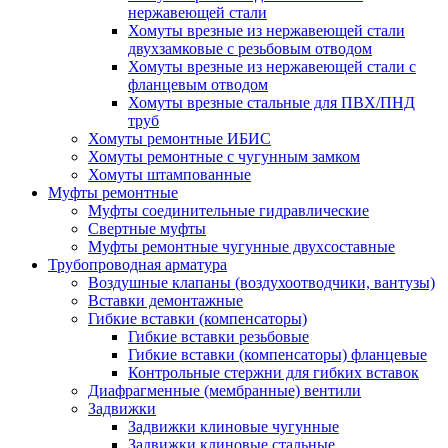
нержавеющей стали
Хомуты врезные из нержавеющей стали
двухзамковые с резьбовым отводом
Хомуты врезные из нержавеющей стали с
фланцевым отводом
Хомуты врезные стальные для ПВХ/ПНД
труб
Хомуты ремонтные ИБИС
Хомуты ремонтные с чугунным замком
Хомуты штампованные
Муфты ремонтные
Муфты соединительные гидравлические
Свертные муфты
Муфты ремонтные чугунные двухсоставные
Трубопроводная арматура
Воздушные клапаны (воздухоотводчики, вантузы)
Вставки демонтажные
Гибкие вставки (компенсаторы)
Гибкие вставки резьбовые
Гибкие вставки (компенсаторы) фланцевые
Контрольные стержни для гибких вставок
Диафрагменные (мембранные) вентили
Задвижки
Задвижки клиновые чугунные
Задвижки клиновые стальные