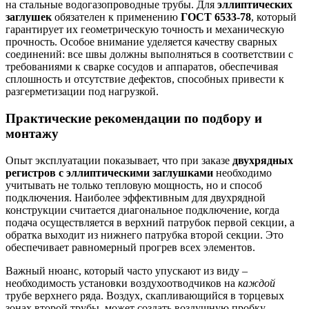
на стальные водогазопроводные трубы. Для
эллиптических
заглушек
обязателен к применению
ГОСТ 6533-78
, который
гарантирует их геометрическую точность и механическую
прочность. Особое внимание уделяется качеству сварных
соединений: все швы должны выполняться в соответствии с
требованиями к сварке сосудов и аппаратов, обеспечивая
сплошность и отсутствие дефектов, способных привести к
разгерметизации под нагрузкой.
Практические рекомендации по подбору и
монтажу
Опыт эксплуатации показывает, что при заказе
двухрядных
регистров с эллиптическими заглушками
необходимо
учитывать не только тепловую мощность, но и способ
подключения. Наиболее эффективным для двухрядной
конструкции считается диагональное подключение, когда
подача осуществляется в верхний патрубок первой секции, а
обратка выходит из нижнего патрубка второй секции. Это
обеспечивает равномерный прогрев всех элементов.
Важный нюанс, который часто упускают из виду –
необходимость установки воздухоотводчиков на
каждой
трубе верхнего ряда. Воздух, скапливающийся в торцевых
зонах второй трубы, может создать воздушную пробку,