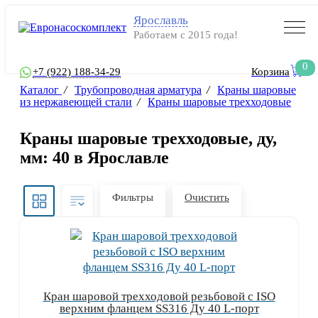
Ярославль
Работаем с 2015 года!
0
+7 (922) 188-34-29
Корзина
Каталог
/
Трубопроводная арматура
/
Краны шаровые
из нержавеющей стали
/
Краны шаровые трехходовые
Краны шаровые трехходовые, ду,
мм: 40 в Ярославле
Фильтры
Очистить
Кран шаровой трехходовой резьбовой с ISO
верхним фланцем SS316 Ду 40 L-порт